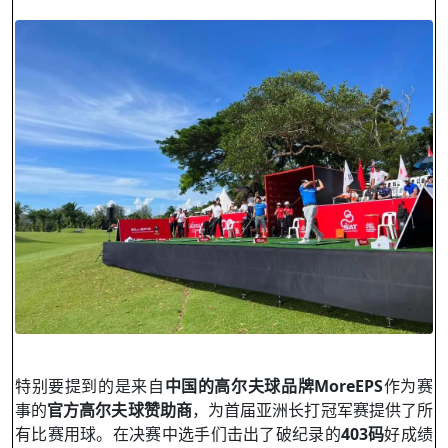
特别要提到的是来自
中国的高尔夫球品牌
MoreEPS
作为赛
事的
官方高尔夫球赞助商
，为首届亚洲长打冠军赛提供了所
有比赛用球。在决赛中选手们击出了破纪录的
403
码
好成绩