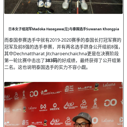
日本女子组冠军
Madoka Hasegawa(
左
)
与泰国选手
Suwanan Khongpia
而泰国参赛选手中就有2019-2020赛季的泰国长打冠军赛的
冠军及前8强的选手参赛，并有两名选手跻身公开组前8强，
其中Dechnattharat Jitcharoenchaichna更是在决赛阶段
第一轮比赛中击出了
383
码
的好成绩，最终获得了公开组第
二名。这也说明泰国选手的实力不容小觑。