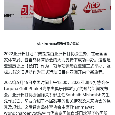
Akihiro Hotta
获得长
青组冠军
2022亚洲长打冠军赛是是由亚洲长打协会主办，在泰国国
家体育局、普吉岛体育协会的大力支持下成功举办。这也是
亚洲历史上【
长打】
作为一项单项运动在亚洲正式举办，这
标志着这项运动作为正式运动项目在亚洲开启全新旅程。
2022年
9
月
15
日泰国时间上午
12:00
，
2022
亚洲长打协会在
Laguna Golf Phuket
高尔夫俱乐部举行了简短的新闻发布
会。亚洲长打协会国际关系部主任
Souhaib Mishmish
先生
先作发言，简要介绍了本届赛事的相关情况及未来协会的远
景及规划。之后普吉岛体育协会主席Thammawat
Wongcharoenyot先生也代表泰国体育部门欢迎了各国所