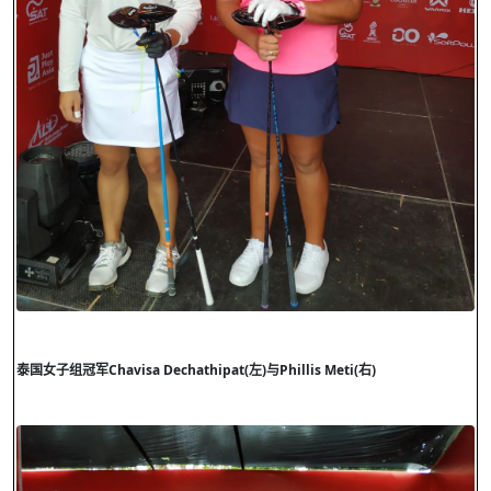
泰国女子组冠军
Chavisa Dechathipat(
左
)
与
Phillis Meti(
右
)