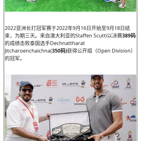
2022亚洲长打冠军赛于
2022
年
9
月
16
日开始至
9
月
18
日结
束，为期三天。来自澳大利亚的Staffen Scutti以决赛
389
码
的成绩击败泰国选手Dechnattharat
Jitcharoenchaichna(
350
码
)
获得公开组（Open Division）
的冠军。