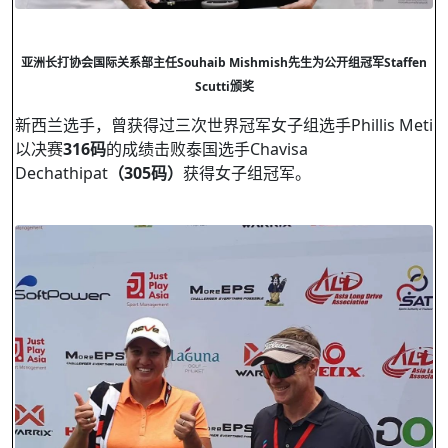
亚洲长打协会国际关系部主任
Souhaib Mishmish
先生为公开组冠军
Staffen
Scutti
颁奖
新西兰选手，曾获得过三次世界冠军女子组选手Phillis Meti
以决赛
316
码
的成绩击败泰国选手Chavisa
Dechathipat
（
305
码）
获得女子组冠军。