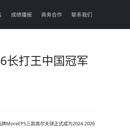
名
成绩播报
商务合作
联系我们
2026长打王中国冠军
reEPS三款高尔夫球正式成为2024-2026