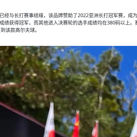
r X系列用球就已经与长打赛事结缘，该品牌赞助了2022亚洲长打冠军
了403码的成绩获得冠军，而其他进入决赛轮的选手成绩均在380码
买到该款高尔夫球。