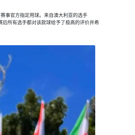
赛，成为赛事官方指定用球。来自澳大利亚的选手
以上。赛后所有选手都对该款球给予了极高的评价并希