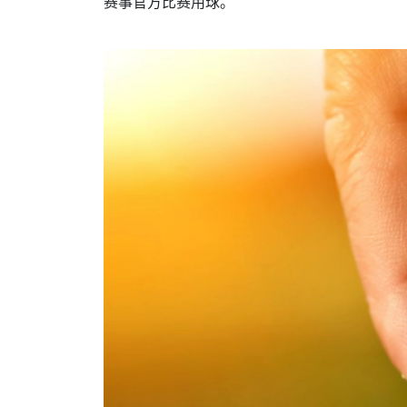
赛事官方比赛用球。