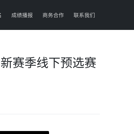
名
成绩播报
商务合作
联系我们
赛 新赛季线下预选赛