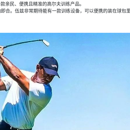
一款亲民、便携且精准的高尔夫训练产品。
伍兹一拍即合。伍兹非常期待能有一款训练设备，可以便携的装在球