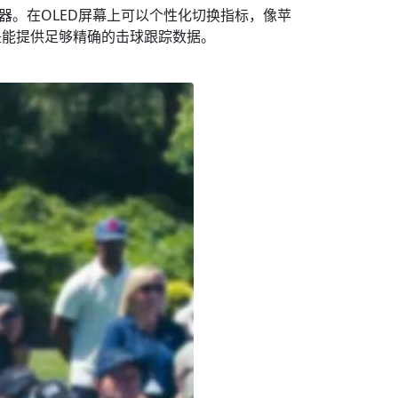
器。在OLED屏幕上可以个性化切换指标，像苹
是能提供足够精确的击球跟踪数据。