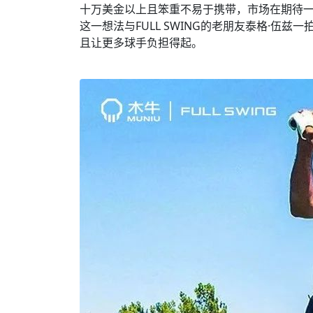
十万美金以上且笨重不易于携带，市场在期待
这一想法与FULL SWING的老朋友泰格·
且让更多球手负担得起。