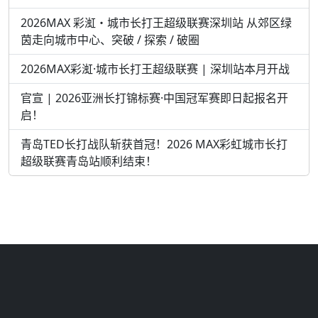
2026MAX 彩渱・城市长打王超级联赛深圳站 从郊区绿
茵走向城市中心、突破 / 探索 / 破圈
2026MAX彩渱·城市长打王超级联赛 | 深圳站本月开战
官宣 | 2026亚洲长打锦标赛·中国冠军赛即日起报名开
启！
青岛TED长打战队斩获首冠！2026 MAX彩虹城市长打
超级联赛青岛站顺利结束！