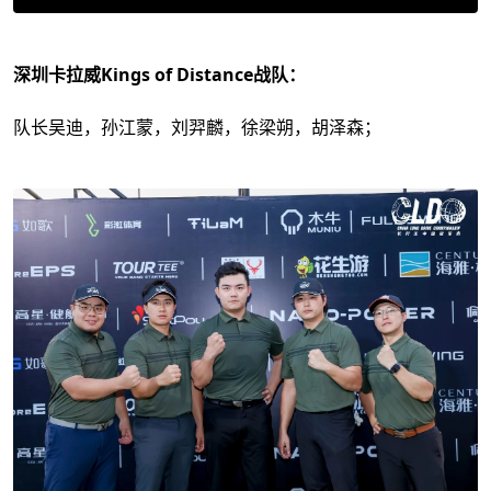
深圳卡拉威Kings of Distance战队：
队长吴迪，孙江蒙，刘羿麟，徐梁朔，胡泽森；