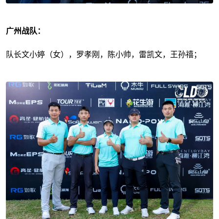
广州战队：
队长文小婷（女），罗孝刚，陈小帅，雷凯文，王孙禧；