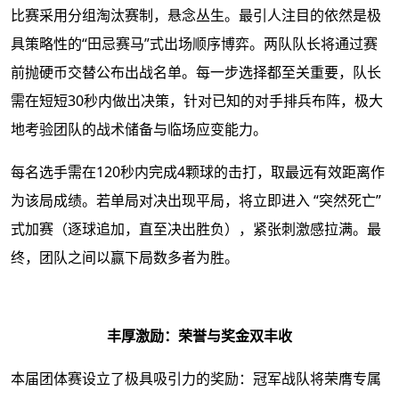
比赛采用分组淘汰赛制，悬念丛生。最引人注目的依然是极
具策略性的“田忌赛马”式出场顺序博弈。两队队长将通过赛
前抛硬币交替公布出战名单。每一步选择都至关重要，队长
需在短短30秒内做出决策，针对已知的对手排兵布阵，极大
地考验团队的战术储备与临场应变能力。
每名选手需在120秒内完成4颗球的击打，取最远有效距离作
为该局成绩。若单局对决出现平局，将立即进入 “突然死亡”
式加赛（逐球追加，直至决出胜负），紧张刺激感拉满。最
终，团队之间以赢下局数多者为胜。
丰厚激励：荣誉与奖金双丰收
本届团体赛设立了极具吸引力的奖励：冠军战队将荣膺专属