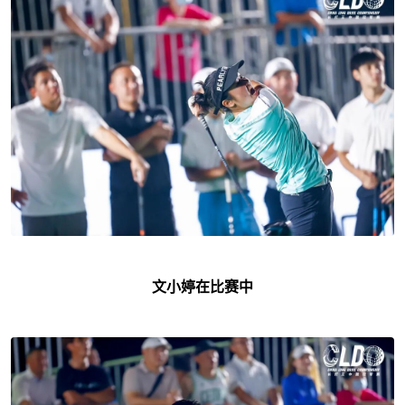
文小婷在比赛中