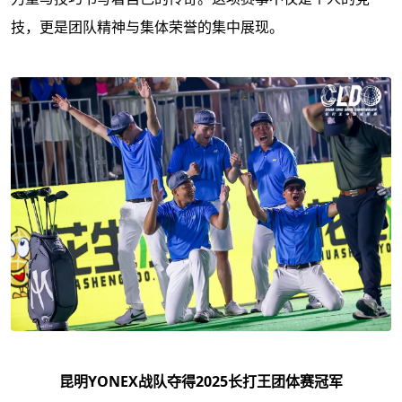
技，更是团队精神与集体荣誉的集中展现。
昆明YONEX战队夺得2025长打王团体赛冠军