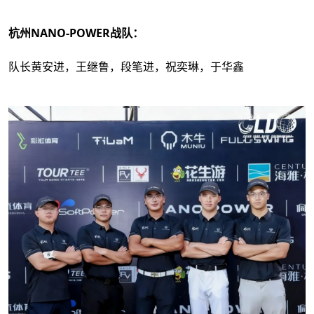
杭州NANO-POWER战队：
队长黄安进，王继鲁，段笔进，祝奕琳，于华鑫