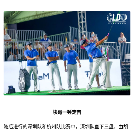
块哥一锤定音
随后进行的深圳队和杭州队比赛中，深圳队直下三盘，由胡