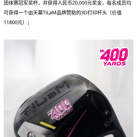
团体赛冠军奖杯，并获得人民币20,000元奖金，每名成员均
可获得一个由天幕TiLaM品牌赞助的3D打印杆头（价值
11800元）；