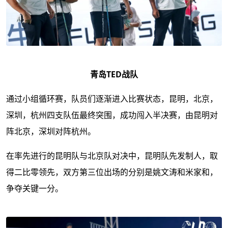
青岛TED战队
通过小组循环赛，队员们逐渐进入比赛状态，昆明，北京，
深圳，杭州四支队伍最终突围，成功闯入半决赛，由昆明对
阵北京，深圳对阵杭州。
在率先进行的昆明队与北京队对决中，昆明队先发制人，取
得二比零领先，双方第三位出场的分别是姚文涛和米家和，
争夺关键一分。