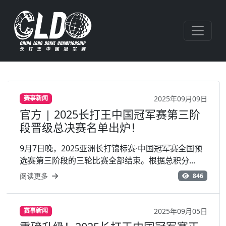
2025年09月09日
赛事新闻
官方 | 2025长打王中国冠军赛第三阶
段晋级总决赛名单出炉！
9月7日晚，2025亚洲长打锦标赛·中国冠军赛全国预
选赛第三阶段的三轮比赛全部结束。根据总积分...
阅读更多
846
2025年09月05日
赛事新闻